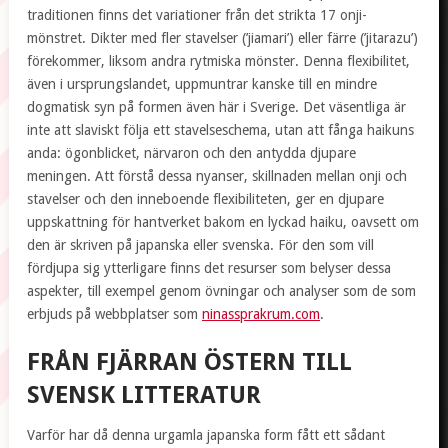
traditionen finns det variationer från det strikta 17 onji-
mönstret. Dikter med fler stavelser (’jiamari’) eller färre (’jitarazu’)
förekommer, liksom andra rytmiska mönster. Denna flexibilitet,
även i ursprungslandet, uppmuntrar kanske till en mindre
dogmatisk syn på formen även här i Sverige. Det väsentliga är
inte att slaviskt följa ett stavelseschema, utan att fånga haikuns
anda: ögonblicket, närvaron och den antydda djupare
meningen. Att förstå dessa nyanser, skillnaden mellan onji och
stavelser och den inneboende flexibiliteten, ger en djupare
uppskattning för hantverket bakom en lyckad haiku, oavsett om
den är skriven på japanska eller svenska. För den som vill
fördjupa sig ytterligare finns det resurser som belyser dessa
aspekter, till exempel genom övningar och analyser som de som
erbjuds på webbplatser som
ninassprakrum.com
.
FRÅN FJÄRRAN ÖSTERN TILL
SVENSK LITTERATUR
Varför har då denna urgamla japanska form fått ett sådant