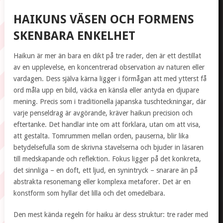
HAIKUNS VÄSEN OCH FORMENS
SKENBARA ENKELHET
Haikun är mer än bara en dikt på tre rader, den är ett destillat
av en upplevelse, en koncentrerad observation av naturen eller
vardagen. Dess själva kärna ligger i förmågan att med ytterst få
ord måla upp en bild, väcka en känsla eller antyda en djupare
mening. Precis som i traditionella japanska tuschteckningar, där
varje penseldrag är avgörande, kräver haikun precision och
eftertanke. Det handlar inte om att förklara, utan om att visa,
att gestalta. Tomrummen mellan orden, pauserna, blir lika
betydelsefulla som de skrivna stavelserna och bjuder in läsaren
till medskapande och reflektion. Fokus ligger på det konkreta,
det sinnliga – en doft, ett ljud, en synintryck – snarare än på
abstrakta resonemang eller komplexa metaforer. Det är en
konstform som hyllar det lilla och det omedelbara.
Den mest kända regeln för haiku är dess struktur: tre rader med