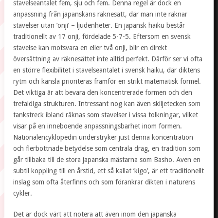
stavelseantalet fem, sju och fem. Denna regel är dock en
anpassning från japanskans räknesätt, där man inte räknar
stavelser utan ’onji’ – ljudenheter. En japansk haiku består
traditionellt av 17 onji, fördelade 5-7-5. Eftersom en svensk
stavelse kan motsvara en eller två onji, blir en direkt
översättning av räknesättet inte alltid perfekt. Därför ser vi ofta
en större flexibilitet i stavelseantalet i svensk haiku, där diktens
rytm och känsla prioriteras framför en strikt matematisk formel.
Det viktiga är att bevara den koncentrerade formen och den
trefaldiga strukturen. Intressant nog kan även skiljetecken som
tankstreck ibland räknas som stavelser i vissa tolkningar, vilket
visar på en inneboende anpassningsbarhet inom formen.
Nationalencyklopedin understryker just denna koncentration
och flerbottnade betydelse som centrala drag, en tradition som
går tillbaka till de stora japanska mästarna som Basho. Även en
subtil koppling till en årstid, ett så kallat ’kigo’, är ett traditionellt
inslag som ofta återfinns och som förankrar dikten i naturens
cykler.
Det är dock värt att notera att även inom den japanska