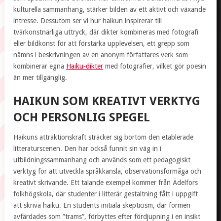
kulturella sammanhang, stärker bilden av ett aktivt och växande
intresse. Dessutom ser vi hur haikun inspirerar till
tvärkonstnärliga uttryck, där dikter kombineras med fotografi
eller bildkonst för att förstärka upplevelsen, ett grepp som
nämns i beskrivningen av en anonym författares verk som
kombinerar egna
Haiku-dikter
med fotografier, vilket gör poesin
än mer tillgänglig.
HAIKUN SOM KREATIVT VERKTYG
OCH PERSONLIG SPEGEL
Haikuns attraktionskraft sträcker sig bortom den etablerade
litteraturscenen. Den har också funnit sin väg in i
utbildningssammanhang och används som ett pedagogiskt
verktyg för att utveckla språkkänsla, observationsförmåga och
kreativt skrivande. Ett talande exempel kommer från Ädelfors
folkhögskola, där studenter i litterär gestaltning fått i uppgift
att skriva haiku. En students initiala skepticism, där formen
avfärdades som ”trams”, förbyttes efter fördjupning i en insikt