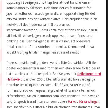
uppsving i Sverige just nu? Jag tror att det handlar om en
kombination av faktorer. Dels finns det en fascination för
japansk kultur och estetik generellt, en uppskattning för det
minimalistiska och det kontemplativa. Dels erbjuder haikun en
motvikt till det moderna samhällets brus och
informationsöverflöd. I dess korta format finns en inbjudan till
stillhet, till att verkligen se och uppleva det som finns runt
omkring oss. Den tvingar oss att sakta ner, att observera
detaljer och att finna skönhet i det enkla. Denna meditativa
aspekt tror jag tilltalar många i en stressad samtid.
Intresset märks tydligt i den svenska litterära världen. Allt fler
poeter experimenterar med formen och etablerade förlag ger ut
haikusamlingar. Ett exempel är Åke Seigers bok
Reflexioner med
Haiku-dikt
, där över 200 dikter utforskar allt från vardagliga
betraktelser till djupare existentiella frågor, vilket visar på
formens bredd och anpassningsbarhet till svenska teman och
erfarenheter. Att en institution som Östasieninstitutet i Sverige
saluför specialiserad litteratur som boken
Haiku : förvandlingar
,
som specifikt tycks utforska hur diktformen transformeras i nya