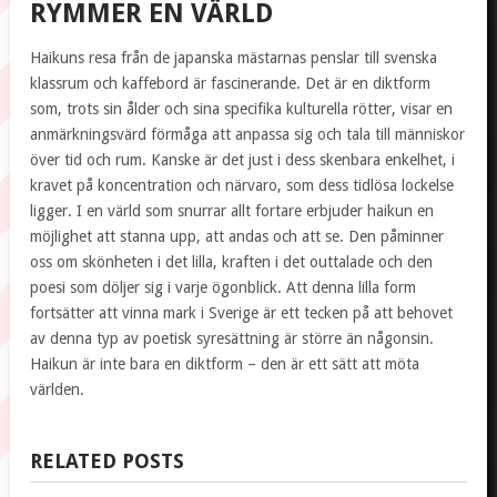
RYMMER EN VÄRLD
Haikuns resa från de japanska mästarnas penslar till svenska
klassrum och kaffebord är fascinerande. Det är en diktform
som, trots sin ålder och sina specifika kulturella rötter, visar en
anmärkningsvärd förmåga att anpassa sig och tala till människor
över tid och rum. Kanske är det just i dess skenbara enkelhet, i
kravet på koncentration och närvaro, som dess tidlösa lockelse
ligger. I en värld som snurrar allt fortare erbjuder haikun en
möjlighet att stanna upp, att andas och att se. Den påminner
oss om skönheten i det lilla, kraften i det outtalade och den
poesi som döljer sig i varje ögonblick. Att denna lilla form
fortsätter att vinna mark i Sverige är ett tecken på att behovet
av denna typ av poetisk syresättning är större än någonsin.
Haikun är inte bara en diktform – den är ett sätt att möta
världen.
RELATED POSTS