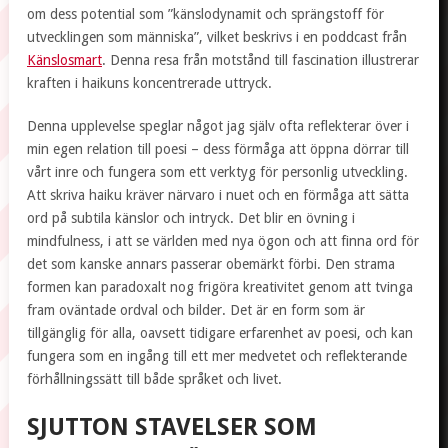
om dess potential som ”känslodynamit och sprängstoff för
utvecklingen som människa”, vilket beskrivs i en poddcast från
Känslosmart
. Denna resa från motstånd till fascination illustrerar
kraften i haikuns koncentrerade uttryck.
Denna upplevelse speglar något jag själv ofta reflekterar över i
min egen relation till poesi – dess förmåga att öppna dörrar till
vårt inre och fungera som ett verktyg för personlig utveckling.
Att skriva haiku kräver närvaro i nuet och en förmåga att sätta
ord på subtila känslor och intryck. Det blir en övning i
mindfulness, i att se världen med nya ögon och att finna ord för
det som kanske annars passerar obemärkt förbi. Den strama
formen kan paradoxalt nog frigöra kreativitet genom att tvinga
fram oväntade ordval och bilder. Det är en form som är
tillgänglig för alla, oavsett tidigare erfarenhet av poesi, och kan
fungera som en ingång till ett mer medvetet och reflekterande
förhållningssätt till både språket och livet.
SJUTTON STAVELSER SOM