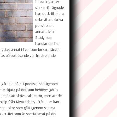
Inledningen av
sin karriär ägnade
han dock till stora
delar åt att skriva
poesi, bland
annat dikten
Study som
handlar om hur
ycket annat i livet som lockar, särskilt
las på bokläsande var frustrerande
 går han på ett poetiskt sätt igenom
inte skjuta på det som behöver göras
rt det är att skriva salstentor, men att de
a hjälp från MyAcadamy. Från dem kan
människor som gått igenom samma
versitet som är specialiserat på det