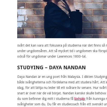
svårt det kan vara att fokusera på studierna när det finns så m
under ungdomsåren. Att så mycket tid i ungdomen ska förspil
också för ungdomar under Lawrences 1800-tal.
STUDYING – DAYA NANDAN
Daya Nandan är en ung poet från Malaysia. I dikten Studying
både svårigheterna och fördelarna med att studera hårt. Att 
idag, för att lättja nu leder till ett svårare liv senare. Hur svå
snart är över när de väl börjat. Nandan kanske skulle behöv
du som befinner dig mitt i studierna få
läxhjälp
från kunniga 
svårigheter som du. Du får en studiecoach från ett svenskt uni