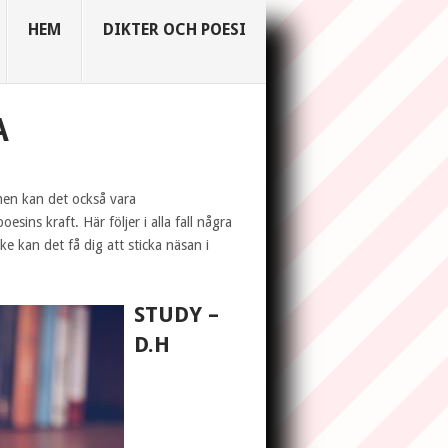
HEM
DIKTER OCH POESI
A
men kan det också vara
sins kraft. Här följer i alla fall några
e kan det få dig att sticka näsan i
STUDY –
D.H