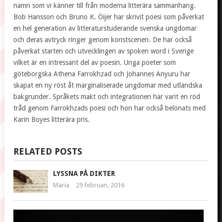
namn som vi känner till från moderna litterära sammanhang.
Bob Hansson och Bruno K. Öijer har skrivit poesi som påverkat
en hel generation av litteraturstuderande svenska ungdomar
och deras avtryck ringer genom konstscenen. De har också
påverkat starten och utvecklingen av spoken word i Sverige
vilket är en intressant del av poesin. Unga poeter som
göteborgska Athena Farrokhzad och Johannes Anyuru har
skapat en ny röst åt marginaliserade ungdomar med utländska
bakgrunder. Språkets makt och integrationen har varit en röd
tråd genom Farrokhzads poesi och hon har också belönats med
Karin Boyes litterära pris.
RELATED POSTS
LYSSNA PÅ DIKTER
Maria
29 februari, 2016
PER