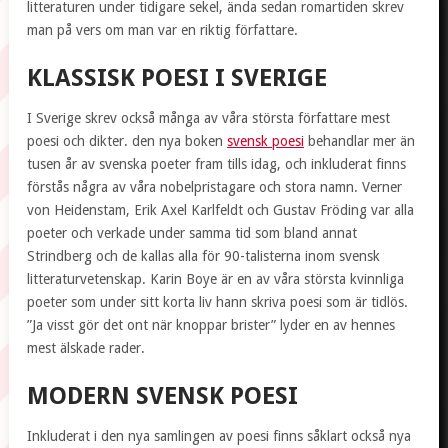
litteraturen under tidigare sekel, ända sedan romartiden skrev
man på vers om man var en riktig författare.
KLASSISK POESI I SVERIGE
I Sverige skrev också många av våra största författare mest
poesi och dikter. den nya boken
svensk poesi
behandlar mer än
tusen år av svenska poeter fram tills idag, och inkluderat finns
förstås några av våra nobelpristagare och stora namn. Verner
von Heidenstam, Erik Axel Karlfeldt och Gustav Fröding var alla
poeter och verkade under samma tid som bland annat
Strindberg och de kallas alla för 90-talisterna inom svensk
litteraturvetenskap. Karin Boye är en av våra största kvinnliga
poeter som under sitt korta liv hann skriva poesi som är tidlös.
”Ja visst gör det ont när knoppar brister” lyder en av hennes
mest älskade rader.
MODERN SVENSK POESI
Inkluderat i den nya samlingen av poesi finns såklart också nya