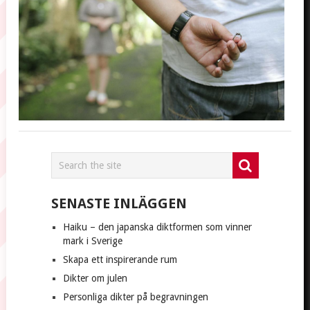
DIN
KÄR
Mari
23
augu
202
SENASTE INLÄGGEN
Haiku – den japanska diktformen som vinner
mark i Sverige
Skapa ett inspirerande rum
Dikter om julen
Personliga dikter på begravningen